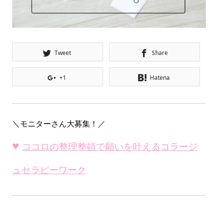
Tweet
Share
+1
Hatena
＼モニターさん大募集！／
♥
ココロの整理整頓で願いを叶えるコ
ラージ
ュセラピーワーク