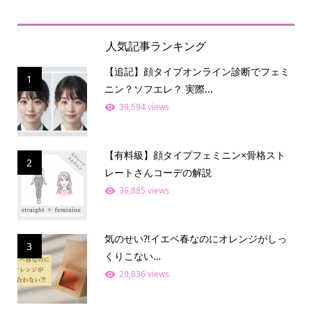
人気記事ランキング
【追記】顔タイプオンライン診断でフェミ
1
ニン？ソフエレ？ 実際...
39,594 views
【有料級】顔タイプフェミニン×骨格スト
2
レートさんコーデの解説
36,885 views
気のせい⁈イエベ春なのにオレンジがしっ
3
くりこない…
20,836 views