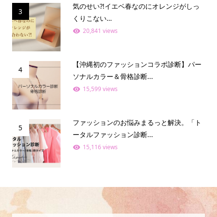
気のせい⁈イエベ春なのにオレンジがしっ
3
くりこない…
20,841 views
【沖縄初のファッションコラボ診断】パー
4
ソナルカラー＆骨格診断...
15,599 views
ファッションのお悩みまるっと解決。「ト
5
ータルファッション診断...
15,116 views