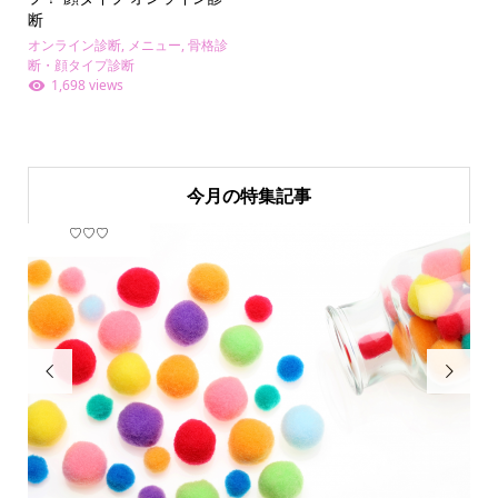
断
オンライン診断
,
メニュー
,
骨格診
断・顔タイプ診断
1,698 views
今月の特集記事
♡♡♡
フ

