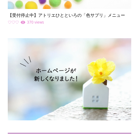
【受付停止中】アトリエひとといろの「色サプリ」メニュー
何
ライ.
♡♡♡
370 views
ファ