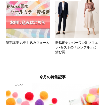
認定講座 お申し込みフォーム
難易度ナンバーワン⁈ ソフエ
レ×骨ストの「シンプル」に
潜む罠
今月の特集記事
♡♡♡
フ