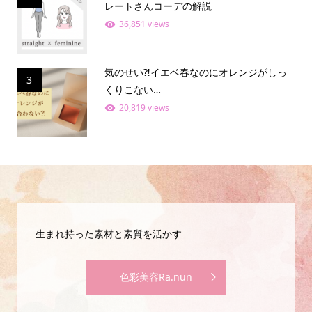
レートさんコーデの解説
36,851 views
気のせい⁈イエベ春なのにオレンジがしっ
3
くりこない…
20,819 views
生まれ持った素材と素質を活かす
色彩美容Ra.nun