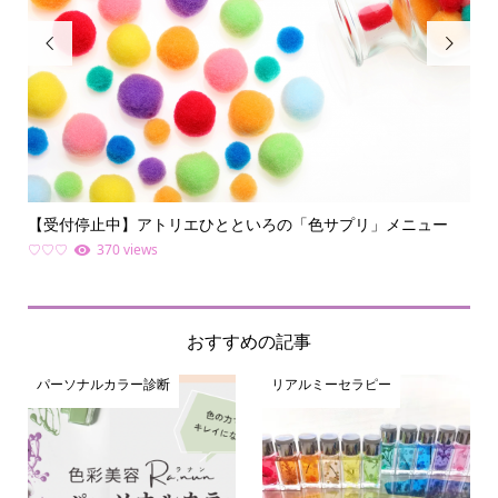


【受付停止中】アトリエひとといろの「色サプリ」メニュー
何
ライ.
♡♡♡
370 views
ファ
おすすめの記事
パーソナルカラー診断
リアルミーセラピー