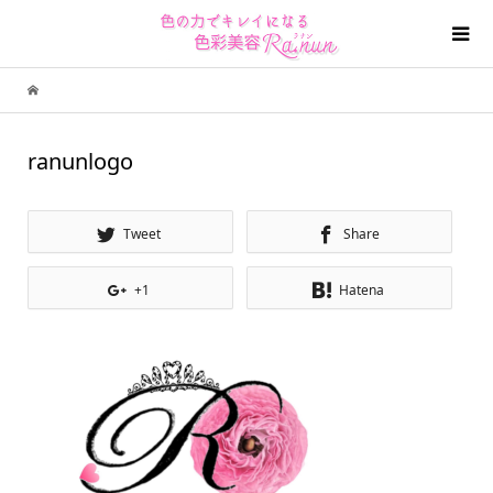
ranunlogo
Tweet
Share
+1
Hatena