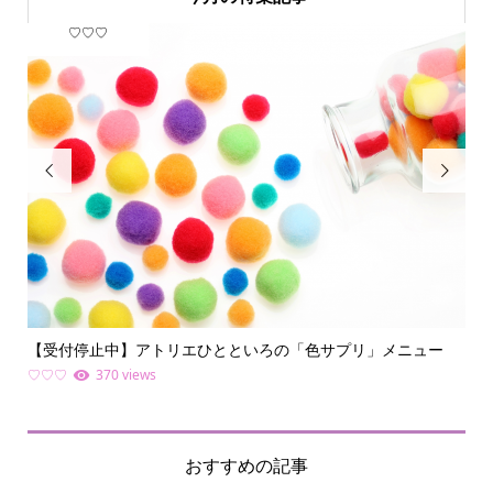
♡♡♡
フ


【受付停止中】アトリエひとといろの「色サプリ」メニュー
何
ライ.
♡♡♡
370 views
ファ
おすすめの記事