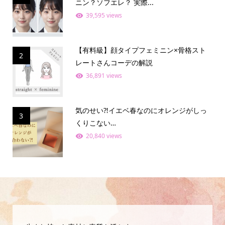
ニン？ソフエレ？ 実際...
39,595 views
【有料級】顔タイプフェミニン×骨格スト
2
レートさんコーデの解説
36,891 views
気のせい⁈イエベ春なのにオレンジがしっ
3
くりこない…
20,840 views