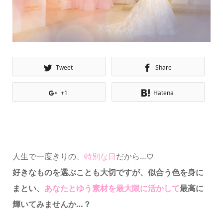
Tweet
Share
+1
Hatena
人生で一度きりの、
特別な日
だから…
♡
好きなものを選ぶことも大切ですが、
似合う色を身に
まとい、
あなたとゆう素材を最大限に活かして
最高に
輝いてみませんか…？