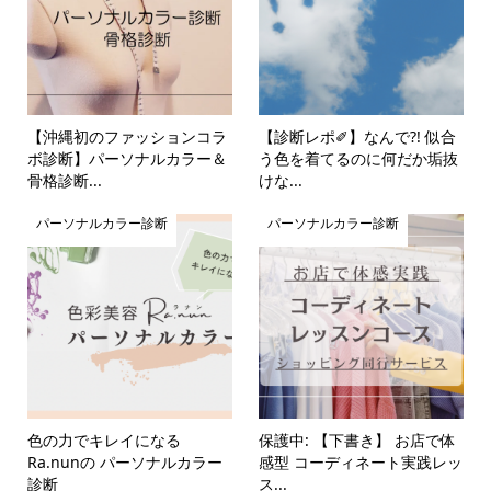
【沖縄初のファッションコラ
【診断レポ✐】なんで?! 似合
ボ診断】パーソナルカラー＆
う色を着てるのに何だか垢抜
骨格診断...
けな...
パーソナルカラー診断
パーソナルカラー診断
色の力でキレイになる
保護中: 【下書き】 お店で体
Ra.nunの パーソナルカラー
感型 コーディネート実践レッ
診断
ス...