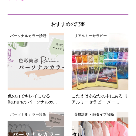
ファ
おすすめの記事
パーソナルカラー診断
リアルミーセラピー
色の力でキレイになる
こたえはあなたの中にある リ
Ra.nunの パーソナルカ...
アルミーセラピー メー...
パーソナルカラー診断
骨格診断・顔タイプ診断