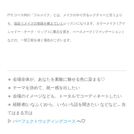
(*1) コース内の「フルメイク」とは、メイクのやり方をレクチャーと言うより
も、
似合うメイクの色味を教えていく
レッスンになります。カラーメイク ( アイ
シャドー・チーク・リップ ) に重点を置き、ベースメーク ( ファンデーション )
などの、一部工程を省く場合がございます。
🔹 会場全体が、あなたを素敵に魅せる色に染まる♡
🔹 テーマを決めて、統一感を出したい
🔹 会場のイメージなども、トータルでコーディネートしたい
🔹 経験者(いなふく)から、いろいろ話を聞きたい などなど… 当
てはまる方は
▷
パーフェクトウェディングコース
へ♡