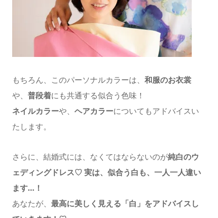
もちろん、このパーソナルカラーは、
和服のお衣裳
や、
普段着
にも共通する似合う色味！
ネイルカラー
や、
ヘアカラー
についてもアドバイスい
たします。
さらに、結婚式には、なくてはならないのが
純白のウ
ェディングドレス♡
実は、似合う白も、一人一人違い
ます…！
あなたが、
最高に美しく見える「白」を
アドバイスし