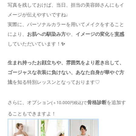
写真を残しておけば、当日、担当の美容師さんにもイ
メージが伝えやすいですね♩
実際に、パーソナルカラーを用いてメイクをすること
により、
お肌への馴染み方
や、
イメージの変化
を
実感
していただいています！
✨
生まれ持った
お顔立ちや、雰囲気を
より惹き出して、
ゴージャスな衣装に負けない、
あなた自身が華やぐ方
法
を知る特別レッスンとなっております♡
さらに、オプション
を追加す
(
)で
＋10.000円税込
骨格診断
ることもできますよ！