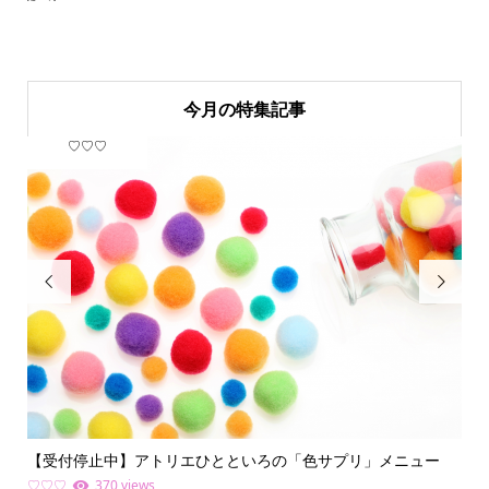
今月の特集記事
♡♡♡
フ


【受付停止中】アトリエひとといろの「色サプリ」メニュー
何
ライ.
♡♡♡
370 views