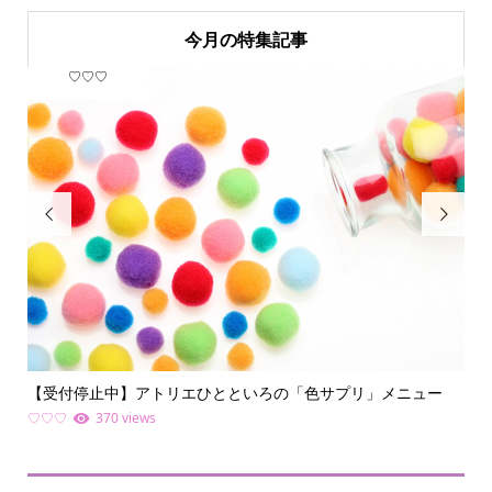
今月の特集記事
♡♡♡
フ


【受付停止中】アトリエひとといろの「色サプリ」メニュー
何
ライ.
♡♡♡
370 views
ファ