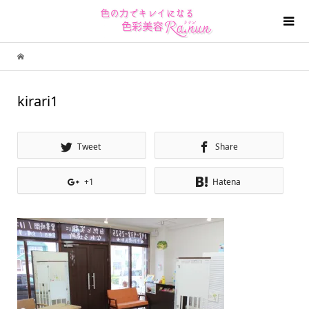
kirari1
Tweet
Share
+1
Hatena