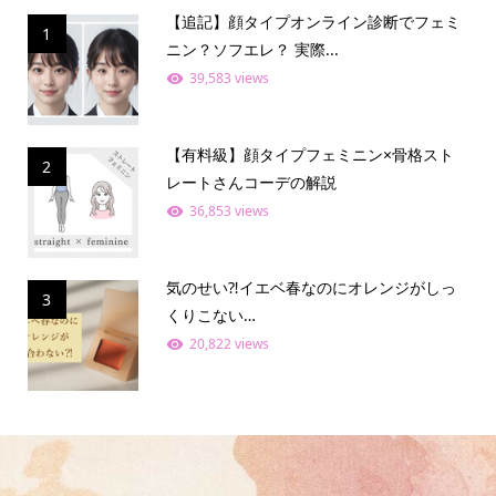
【追記】顔タイプオンライン診断でフェミ
1
ニン？ソフエレ？ 実際...
39,583 views
【有料級】顔タイプフェミニン×骨格スト
2
レートさんコーデの解説
36,853 views
気のせい⁈イエベ春なのにオレンジがしっ
3
くりこない…
20,822 views