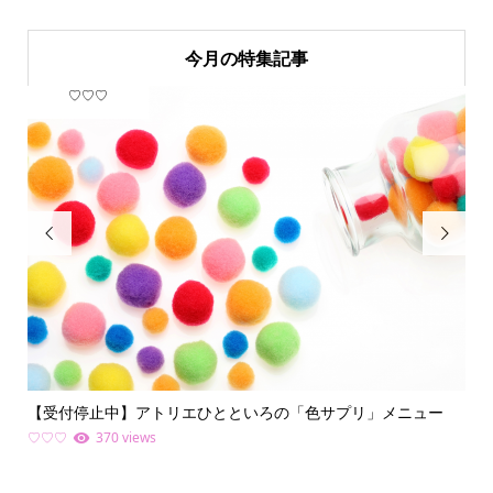
今月の特集記事
♡♡♡
フ


【受付停止中】アトリエひとといろの「色サプリ」メニュー
何
ライ.
♡♡♡
370 views
ファ