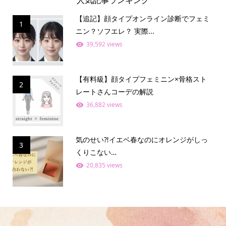
【追記】顔タイプオンライン診断でフェミ
1
ニン？ソフエレ？ 実際...
39,592 views
【有料級】顔タイプフェミニン×骨格スト
2
レートさんコーデの解説
36,882 views
気のせい⁈イエベ春なのにオレンジがしっ
3
くりこない…
20,835 views