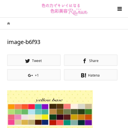
image-b6f93
Tweet
Share
+1
Hatena