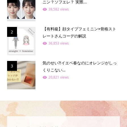
ニン？ソフエレ？ 実際...
39,582 views
【有料級】顔タイプフェミニン×骨格スト
2
レートさんコーデの解説
36,853 views
気のせい⁈イエベ春なのにオレンジがしっ
3
くりこない…
20,821 views