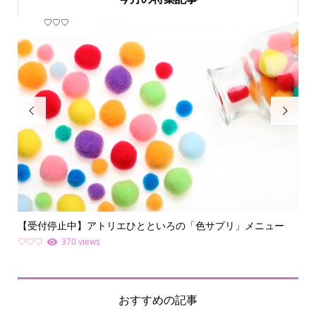
♡♡♡
フ


【受付停止中】アトリエひとといろの「色サプリ」メニュー
何
ライ.
♡♡♡
370 views
ファ
おすすめの記事