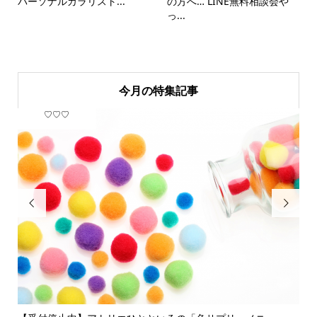
パーソナルカラリスト...
の方へ… LINE無料相談会や
っ...
今月の特集記事
♡♡♡
フ

