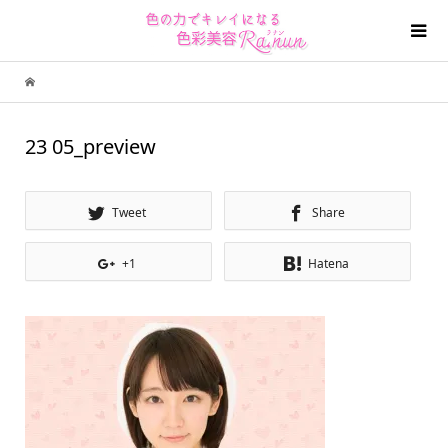
23 05_preview
Tweet
Share
+1
Hatena