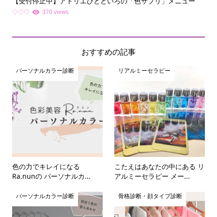
【受付停止中】アトリエひとといろの「色サプリ」メニュー
何
ライ.
♡♡♡
370 views
ファ
おすすめの記事
パーソナルカラー診断
リアルミーセラピー
色の力でキレイになる
こたえはあなたの中にある リ
Ra.nunの パーソナルカ...
アルミーセラピー メー...
パーソナルカラー診断
骨格診断・顔タイプ診断