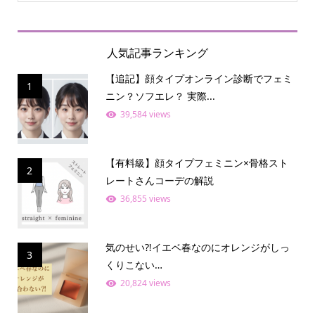
人気記事ランキング
【追記】顔タイプオンライン診断でフェミ
1
ニン？ソフエレ？ 実際...
39,584 views
【有料級】顔タイプフェミニン×骨格スト
2
レートさんコーデの解説
36,855 views
気のせい⁈イエベ春なのにオレンジがしっ
3
くりこない…
20,824 views