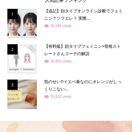
【追記】顔タイプオンライン診断でフェミ
1
ニン？ソフエレ？ 実際...
39,583 views
【有料級】顔タイプフェミニン×骨格スト
2
レートさんコーデの解説
36,853 views
気のせい⁈イエベ春なのにオレンジがしっ
3
くりこない…
20,822 views