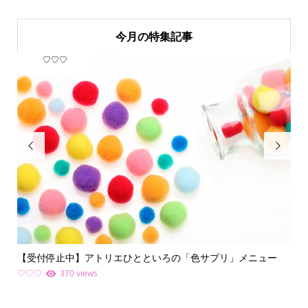
今月の特集記事
♡♡♡
フ


【受付停止中】アトリエひとといろの「色サプリ」メニュー
何
ライ.
♡♡♡
370 views
ファ