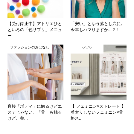
【受付停止中】アトリエひと
「安い」とゆう落とし穴に､
といろの「色サプリ」メニュ
今年もハマりますか…？！
ー
ファッションのおはなし
♡♡♡
直接「ボディ」に触るけどエ
【 フェミニン×ストレート 】
ステじゃない。「骨」も触る
着太りしないフェミニン×骨
けど、整...
格ス...