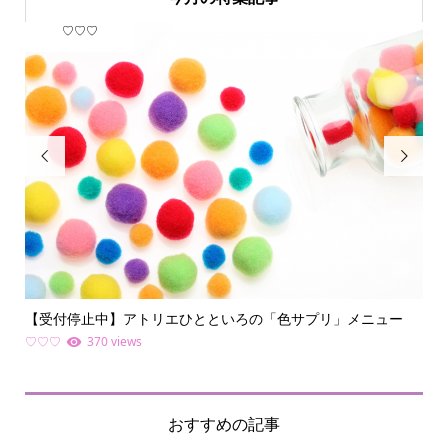
♡♡♡
フ


【受付停止中】アトリエひとといろの「色サプリ」メニュー
何
ライ.
♡♡♡
370 views
ファ
おすすめの記事