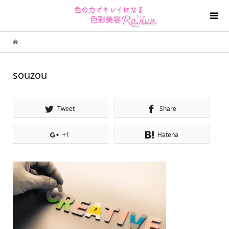
souzou
Tweet
Share
+1
Hatena