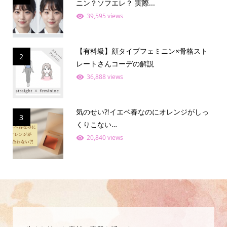
ニン？ソフエレ？ 実際...
39,595 views
【有料級】顔タイプフェミニン×骨格スト
2
レートさんコーデの解説
36,888 views
気のせい⁈イエベ春なのにオレンジがしっ
3
くりこない…
20,840 views