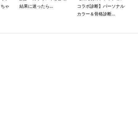
っちゃ
結果に迷ったら…
コラボ診断】パーソナル
カラー＆骨格診断...