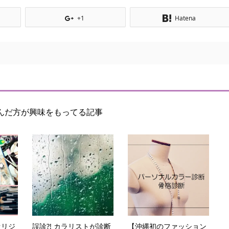
+1
Hatena
んだ方が興味をもってる記事
オリジ
誤診?! カラリストが診断
【沖縄初のファッション