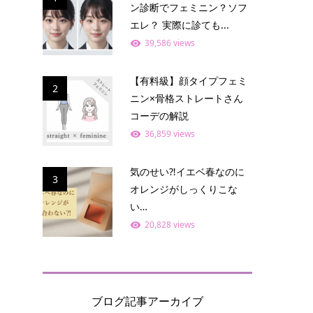
ン診断でフェミニン？ソフ
エレ？ 実際に診ても...
39,586 views
【有料級】顔タイプフェミ
2
ニン×骨格ストレートさん
コーデの解説
36,859 views
気のせい⁈イエベ春なのに
3
オレンジがしっくりこな
い…
20,828 views
ブログ記事アーカイブ