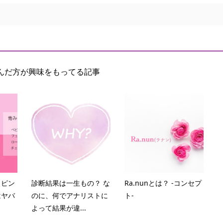
んだ方が興味をもってる記事
 ピン
診断結果は一生もの？ な
Ra.nunとは？ -コンセプ
はヤバ
のに、何でアナリストに
ト-
よって結果が違...