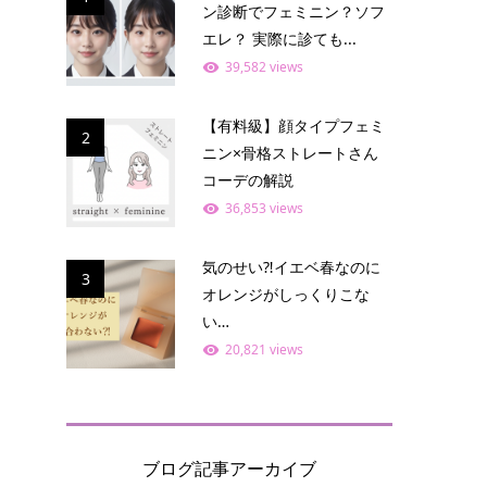
ン診断でフェミニン？ソフ
エレ？ 実際に診ても...
39,582 views
【有料級】顔タイプフェミ
2
ニン×骨格ストレートさん
コーデの解説
36,853 views
気のせい⁈イエベ春なのに
3
オレンジがしっくりこな
い…
20,821 views
ブログ記事アーカイブ