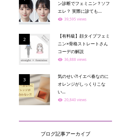
ン診断でフェミニン？ソフ
エレ？ 実際に診ても...
39,595 views
【有料級】顔タイプフェミ
2
ニン×骨格ストレートさん
コーデの解説
36,888 views
気のせい⁈イエベ春なのに
3
オレンジがしっくりこな
い…
20,840 views
ブログ記事アーカイブ