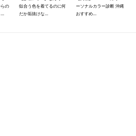
からの
似合う色を着てるのに何
ーソナルカラー診断 沖縄
..
だか垢抜けな...
おすすめ...