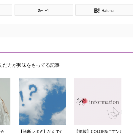
+1
Hatena
んだ方が興味をもってる記事
から
【診断レポ✐】なんで?!
【掲載】COLORSにて”パ