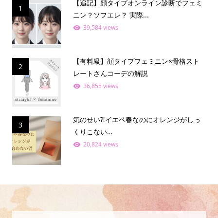
【追記】顔タイプオンライン診断でフェミ
1
ニン？ソフエレ？ 実際...
39,584 views
【有料級】顔タイプフェミニン×骨格スト
2
レートさんコーデの解説
36,855 views
気のせい⁈イエベ春なのにオレンジがしっ
3
くりこない…
20,824 views