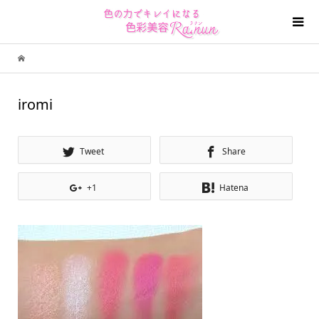
iromi
Tweet
Share
+1
Hatena