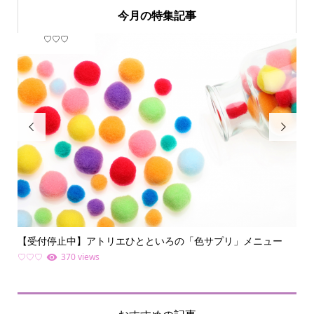
今月の特集記事
♡♡♡
フ


【受付停止中】アトリエひとといろの「色サプリ」メニュー
何
ライ.
♡♡♡
370 views
ファ