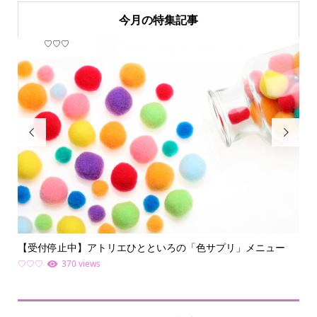
今月の特集記事
♡♡♡
フ


【受付停止中】アトリエひとといろの「色サプリ」メニュー
何
ライ.
♡♡♡
370 views
ファ