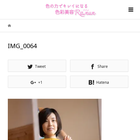
IMG_0064
Tweet
Share
+1
Hatena