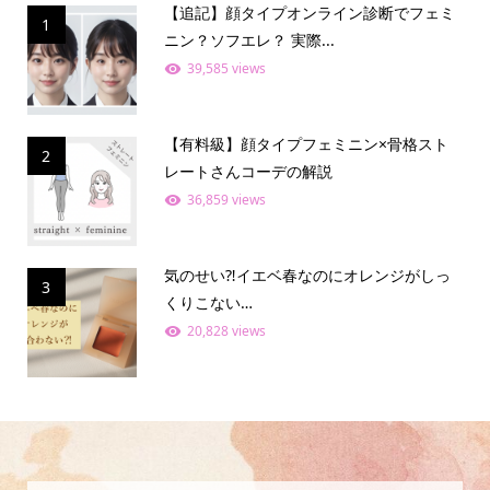
【追記】顔タイプオンライン診断でフェミ
1
ニン？ソフエレ？ 実際...
39,585 views
【有料級】顔タイプフェミニン×骨格スト
2
レートさんコーデの解説
36,859 views
気のせい⁈イエベ春なのにオレンジがしっ
3
くりこない…
20,828 views