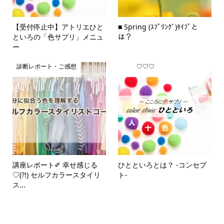
【受付停止中】アトリエひと
■ Spring (ｽﾌﾟﾘﾝｸﾞ)ﾀｲﾌﾟと
といろの「色サプリ」メニュ
は？
ー
診断レポート・ご感想
♡♡♡
講座レポート✐ 幸せ感じる
ひとといろとは？ -コンセプ
♡(?!) セルフカラースタイリ
ト-
ス...