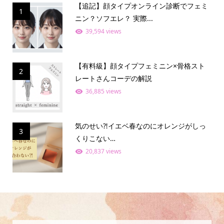
【追記】顔タイプオンライン診断でフェミ
1
ニン？ソフエレ？ 実際...
39,594 views
【有料級】顔タイプフェミニン×骨格スト
2
レートさんコーデの解説
36,885 views
気のせい⁈イエベ春なのにオレンジがしっ
3
くりこない…
20,837 views