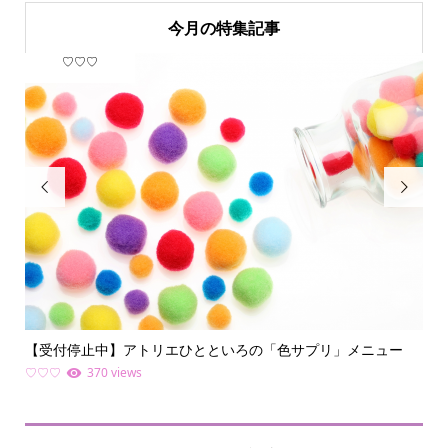
今月の特集記事
♡♡♡
フ


【受付停止中】アトリエひとといろの「色サプリ」メニュー
何
ライ.
♡♡♡
370 views
ファ