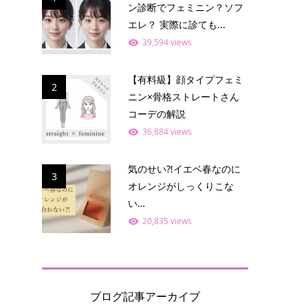
ン診断でフェミニン？ソフ
エレ？ 実際に診ても...
39,594 views
【有料級】顔タイプフェミ
2
ニン×骨格ストレートさん
コーデの解説
36,884 views
気のせい⁈イエベ春なのに
3
オレンジがしっくりこな
い…
20,835 views
ブログ記事アーカイブ