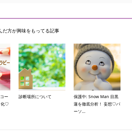
んだ方が興味をもってる記事
信コー
診断場所について
保護中: Snow Man 目黒
る化♡
蓮を徹底分析！ 妄想♡パ
ーソ...