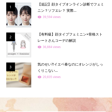
【追記】顔タイプオンライン診断でフェミ
1
ニン？ソフエレ？ 実際...
39,594 views
【有料級】顔タイプフェミニン×骨格スト
2
レートさんコーデの解説
36,884 views
気のせい⁈イエベ春なのにオレンジがしっ
3
くりこない…
20,835 views