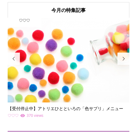
今月の特集記事
♡♡♡
フ


【受付停止中】アトリエひとといろの「色サプリ」メニュー
何
ライ.
♡♡♡
370 views
ファ